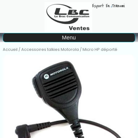
A
Menu
Matériel à la location
Accueil
/
Accessoires talkies Motorola
/ Micro HP déporté