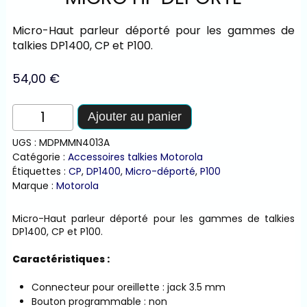
Micro-Haut parleur déporté pour les gammes de
talkies DP1400, CP et P100.
54,00
€
quantité
Ajouter au panier
de
Micro
UGS :
MDPMMN4013A
HP
Catégorie :
Accessoires talkies Motorola
déporté
Étiquettes :
CP
,
DP1400
,
Micro-déporté
,
P100
Marque :
Motorola
Micro-Haut parleur déporté pour les gammes de talkies
DP1400, CP et P100.
Caractéristiques :
Connecteur pour oreillette : jack 3.5 mm
Bouton programmable : non