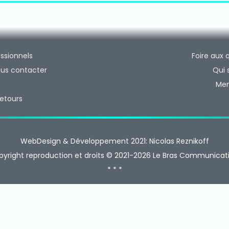
ires relais Motorola
00
ssionnels
Foire aux 
us contacter
Qui
0 / SLR8000
Men
retours
Motorola
munication sans licence
WebDesign & Développement 2021: Nicolas Reznikoff
pyright reproduction et droits © 2021-2026 Le Bras Communicati
cence Motorola
* * *
cence Kenwood
cence Icom