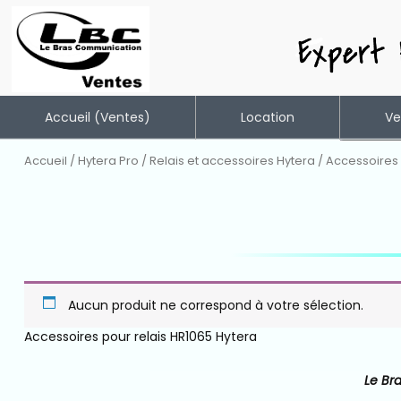
Aller
Accueil (ventes)
Location
Ve
au
contenu
Accueil
/
Hytera Pro
/
Relais et accessoires Hytera
/ Accessoires
Talkies et
(21)
Accessoir
(47)
DM1000
Aucun produit ne correspond à votre sélection.
(14)
Accessoires pour relais HR1065 Hytera
DM400
(15)
Le Br
Relais et 