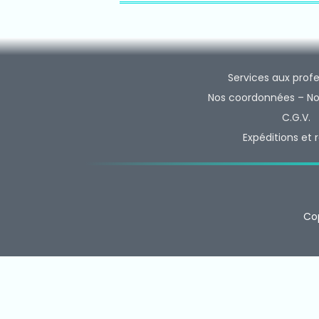
(66)
Accesso
(60)
SLR10
Services aux profe
(22)
Nos coordonnées – No
SLR550
C.G.V.
(18)
Expéditions et 
Relais 
(5)
Radio com
(8)
Co
Sans li
(6)
Sans li
(1)
Sans li