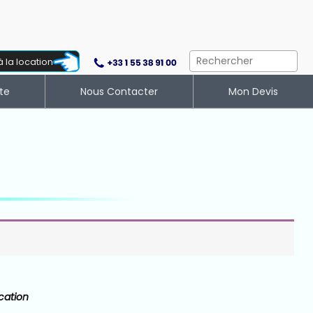
à la location
te
Nous Contacter
Mon Devis
cation