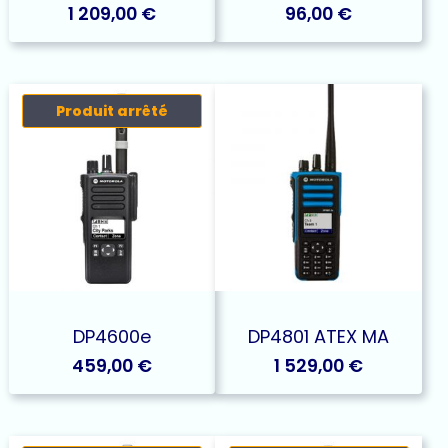
1 209,00
€
96,00
€
Produit arrêté
DP4600e
DP4801 ATEX MA
459,00
€
1 529,00
€