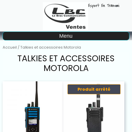
A
Menu
Matériel à la location
Accueil
/ Talkies et accessoires Motorola
TALKIES ET ACCESSOIRES
MOTOROLA
Produit arrêté