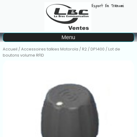
A
Menu
Matériel à la location
Accueil
/
Accessoires talkies Motorola
/
R2 / DP1400
/ Lot de
boutons volume RFID