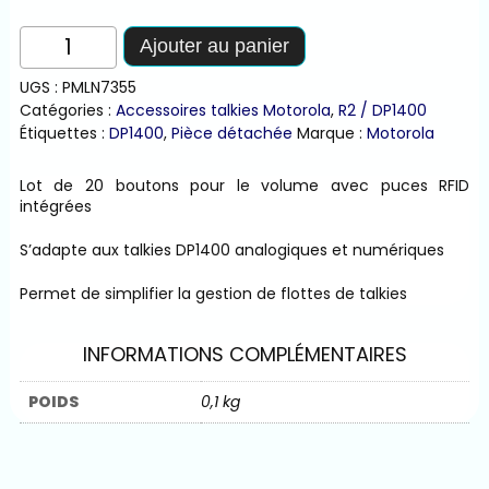
quantité
Ajouter au panier
de
Lot
UGS :
PMLN7355
de
Catégories :
Accessoires talkies Motorola
,
R2 / DP1400
boutons
Étiquettes :
DP1400
,
Pièce détachée
Marque :
Motorola
volume
RFID
Lot de 20 boutons pour le volume avec puces RFID
intégrées
S’adapte aux talkies DP1400 analogiques et numériques
Permet de simplifier la gestion de flottes de talkies
INFORMATIONS COMPLÉMENTAIRES
POIDS
0,1 kg