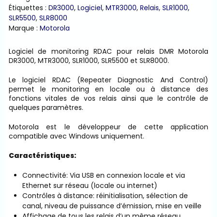
relais
Étiquettes :
DR3000
,
Logiciel
,
MTR3000
,
Relais
,
SLR1000
,
RDAC
SLR5500
,
SLR8000
Marque :
Motorola
Logiciel de monitoring RDAC pour relais DMR Motorola
DR3000, MTR3000, SLR1000, SLR5500 et SLR8000.
Le logiciel RDAC (Repeater Diagnostic And Control)
permet le monitoring en locale ou à distance des
fonctions vitales de vos relais ainsi que le contrôle de
quelques paramètres.
Motorola est le développeur de cette application
compatible avec Windows uniquement.
Caractéristiques:
Connectivité: Via USB en connexion locale et via
Ethernet sur réseau (locale ou internet)
Contrôles à distance: réinitialisation, sélection de
canal, niveau de puissance d’émission, mise en veille
Affichage de tous les relais d’un même réseau