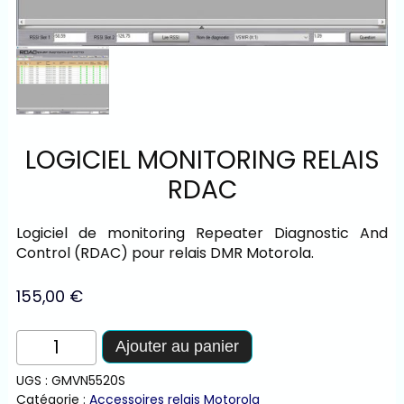
LOGICIEL MONITORING RELAIS
RDAC
Logiciel de monitoring Repeater Diagnostic And
Control (RDAC) pour relais DMR Motorola.
155,00
€
quantité
Ajouter au panier
de
Logiciel
UGS :
GMVN5520S
monitoring
Catégorie :
Accessoires relais Motorola