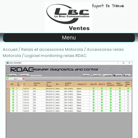
A
Menu
Matériel à la location
Accueil
/
Relais et accessoires Motorola
/
Accessoires relais
Motorola
/ Logiciel monitoring relais RDAC