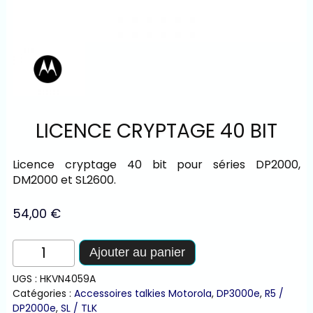
LICENCE CRYPTAGE 40 BIT
Licence cryptage 40 bit pour séries DP2000,
DM2000 et SL2600.
54,00
€
quantité
Ajouter au panier
de
Licence
UGS :
HKVN4059A
Cryptage
Catégories :
Accessoires talkies Motorola
,
DP3000e
,
R5 /
40
DP2000e
,
SL / TLK