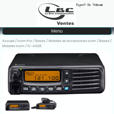
A
Menu
Matériel à la location
Accueil
/
Icom Pro
/
Bases / Mobiles et accessoires Icom
/
Bases /
Mobiles Icom
/ IC-A120E