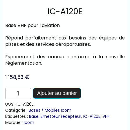
IC-A120E
Base VHF pour l’aviation.
Répond parfaitement aux besoins des équipes de
pistes et des services aéroportuaires.
Espacement des canaux conforme à la nouvelle
réglementation.
1 158,53
€
quantité
Ajouter au panier
de
IC-
UGS :
IC-A120E
A120E
Catégorie :
Bases / Mobiles Icom
Étiquettes :
Base
,
Emetteur récepteur
,
IC-A120E
,
VHF
Marque :
Icom