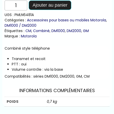
quantité
Ajouter au panier
de
Combiné
UGS :
PMLN6481A
style
Catégories :
Accessoires pour bases ou mobiles Motorola
,
téléphone
DM1000 / DM2000
Étiquettes :
CM
,
Combiné
,
DM1000
,
DM2000
,
GM
Marque :
Motorola
Combiné style téléphone
Transmet et recoit
PTT : oui
Volume contrôle : via la base
Compatibilités : séries DM1000, DM2000, GM, CM
INFORMATIONS COMPLÉMENTAIRES
POIDS
0,7 kg