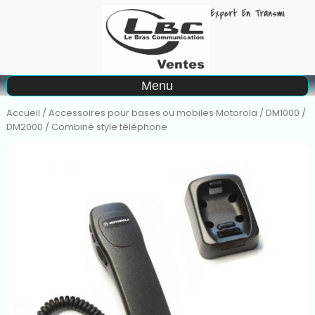
A
Menu
Matériel à la location
Accueil
/
Accessoires pour bases ou mobiles Motorola
/
DM1000 /
DM2000
/ Combiné style téléphone