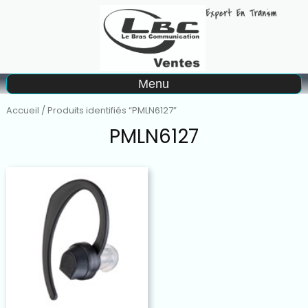
A
Menu
Matériel à la location
Accueil
/ Produits identifiés “PMLN6127”
PMLN6127