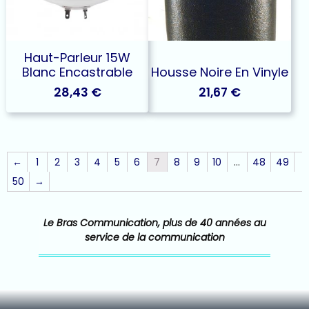
Haut-Parleur 15W
Blanc Encastrable
Housse Noire En Vinyle
28,43
€
21,67
€
←
1
2
3
4
5
6
7
8
9
10
…
48
49
50
→
Le Bras Communication, plus de 40 années au
service de la communication