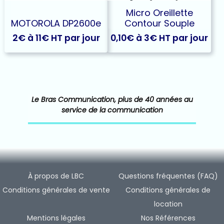
Micro Oreillette
MOTOROLA DP2600e
Contour Souple
2€ à 11€ HT par jour
0,10€ à 3€ HT par jour
Ce
produit
a
plusieurs
variations.
Le Bras Communication, plus de 40 années au
Les
service de la communication
options
peuvent
être
choisies
sur
la
À propos de LBC
Questions fréquentes (FAQ)
page
Conditions générales de vente
Conditions générales de
du
produit
location
Mentions légales
Nos Références