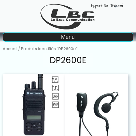
A
Menu
Matériel à la vente
Accueil
/ Produits identifiés “DP2600e”
DP2600E