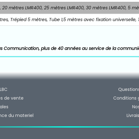
, 20 mètres LMR400, 25 mètres LMR400, 30 mètres LMR400, 5 mè
res, Trépied 5 mètres, Tube 1,5 mètres avec fixation universelle,
as Communication, plus de 40 années au service de la communi
 LBC
Question
es de vente
Conditions 
ales
No
ance du materiel
Livra