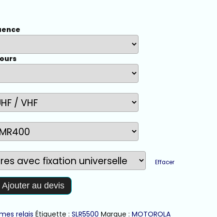
uence
cours
Effacer
Ajouter au devis
mes relais
Étiquette :
SLR5500
Marque :
MOTOROLA