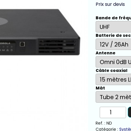
Prix sur devis
Bande de fréq
Batterie de se
Antenne
Câble coaxial
Mât
quantité
de
MOTOROLA
Ref. :
ND
SLR5500
Catégorie :
Systè