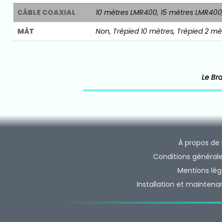
CÂBLE COAXIAL
10 mètres LMR400, 15 mètres LMR400
MÂT
Non, Trépied 10 mètres, Trépied 2 mèt
Le Br
À propos de
Conditions général
Mentions lég
Installation et mainten