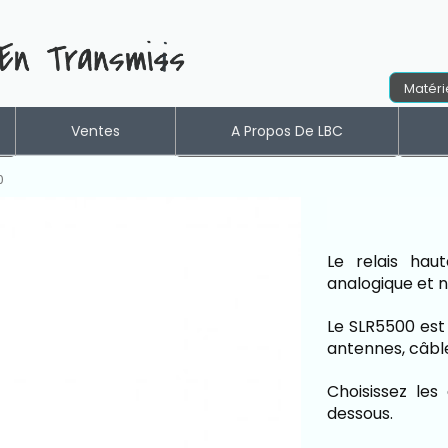
Matéri
Ventes
A Propos De LBC
Nos Références
Tabl
0
Livraison, installation
Les Services LBC
Le relais hau
Questions fréquentes (FAQ)
analogique et 
Le SLR5500 est
antennes, câbles
Choisissez les
dessous.