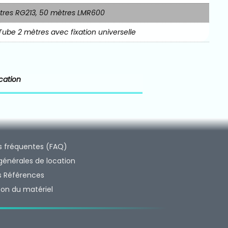
tres RG213, 50 mètres LMR600
 Tube 2 mètres avec fixation universelle
cation
s fréquentes (FAQ)
générales de location
s Références
ison du matériel