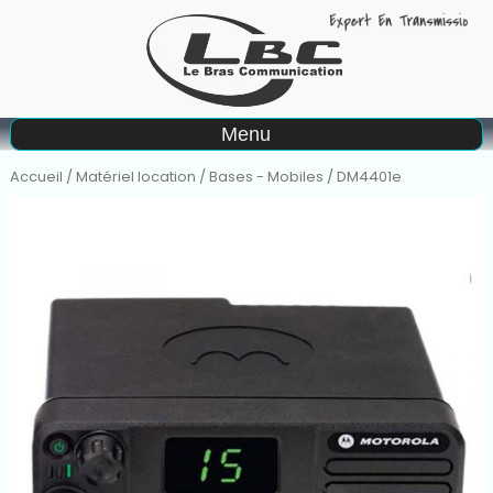
A
Menu
Matériel à la vente
Accueil
/
Matériel location
/
Bases - Mobiles
/ DM4401e