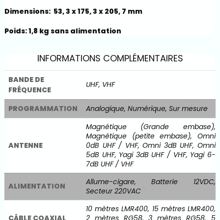
Dimensions: 53, 3 x 175, 3 x 205, 7 mm
Poids: 1,8 kg sans alimentation
INFORMATIONS COMPLÉMENTAIRES
BANDE DE
UHF, VHF
FRÉQUENCE
PROGRAMMATION
Analogique, Numérique, Sur mesure
Magnétique (Grande embase),
Magnétique (petite embase), Omni
ANTENNE
0dB UHF / VHF, Omni 3dB UHF, Omni
5dB UHF, Yagi 3dB UHF / VHF, Yagi 6-
7dB UHF / VHF
Allume-cigare, Batterie 12VDC,
ALIMENTATION
Secteur 220VAC
10 mètres LMR400, 15 mètres LMR400,
CÂBLE COAXIAL
2 mètres RG58, 3 mètres RG58, 5